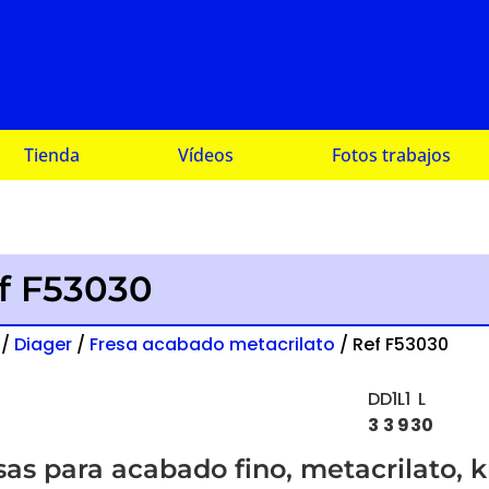
Tienda
Vídeos
Fotos trabajos
f F53030
/
Diager
/
Fresa acabado metacrilato
/ Ref F53030
D
D1
L1
L
3
3
9
30
sas para acabado fino, metacrilato, kr