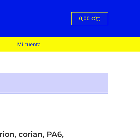
0,00
€
Mi cuenta
ion, corian, PA6,