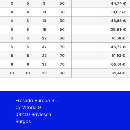
3
6
9
50
44,74 €
4
4
13
50
31,67 €
4
6
13
50
46,86 €
6
6
15
50
35,59 €
6
6
22
60
41,58 €
6
6
32
70
46,72 €
8
8
22
70
51,93 €
8
8
32
70
65,01 €
10
10
23
60
62,41 €
Fresado Bureba S.L.
C/ Vitoria 9
09240 Briviesca
Burgos