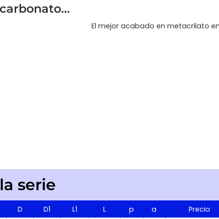
icarbonato…
El mejor acabado en metacrilato e
a serie
D
D1
L1
L
p
a
Precio