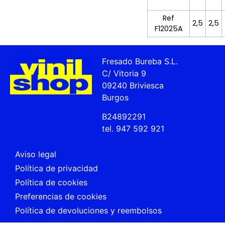
Ref
2,5
2,5
F12025A
Fresado Bureba S.L.
C/ Vitoria 9
09240 Briviesca
Burgos
B24892291
tel. 947 592 921
Aviso legal
Política de privacidad
Política de cookies
Preferencias de cookies
Política de devoluciones y reembolsos