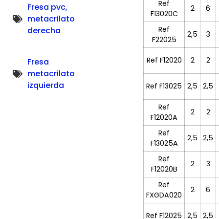
Ref
Fresa pvc,
2
6
F13020C
metacrilato
Ref
derecha
2,5
3
F22025
Ref F12020
2
2
Fresa
metacrilato
izquierda
Ref F13025
2,5
2,5
Ref
2
2
F12020A
Ref
2,5
2,5
F13025A
Ref
2
3
F12020B
Ref
2
6
FXGDA020
Ref F12025
2,5
2,5