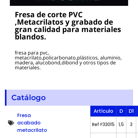
Fresa de corte PVC
,Metacrilatos y grabado de
gran calidad para materiales
blandos.
fresa para pvc,
metacrilato,policarbonato,plásticos, aluminio,
madera, alucobond,dibond y otros tipos de
materiales.
Catálogo
Artículo
D
D1
Fresa
acabado
Ref F33015
1,5
3
metacrilato