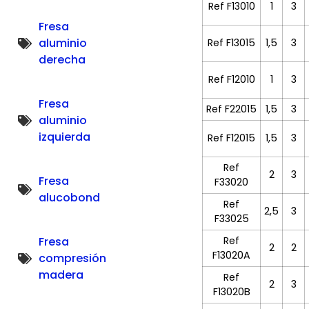
Ref F13010
1
3
Fresa
aluminio
Ref F13015
1,5
3
derecha
Ref F12010
1
3
Fresa
Ref F22015
1,5
3
aluminio
izquierda
Ref F12015
1,5
3
Ref
2
3
Fresa
F33020
alucobond
Ref
2,5
3
F33025
Fresa
Ref
2
2
F13020A
compresión
madera
Ref
2
3
F13020B