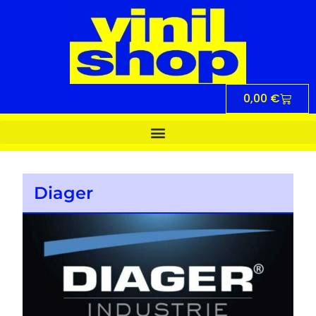
0,00
€
Diager