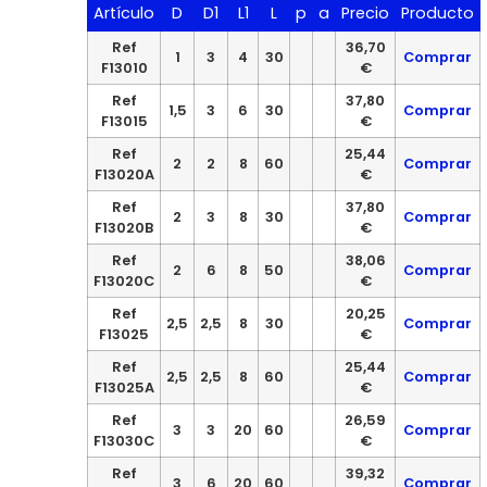
Artículo
D
D1
L1
L
p
a
Precio
Producto
Ref
36,70
1
3
4
30
Comprar
F13010
€
Ref
37,80
1,5
3
6
30
Comprar
F13015
€
Ref
25,44
2
2
8
60
Comprar
F13020A
€
Ref
37,80
2
3
8
30
Comprar
F13020B
€
Ref
38,06
2
6
8
50
Comprar
F13020C
€
Ref
20,25
2,5
2,5
8
30
Comprar
F13025
€
Ref
25,44
2,5
2,5
8
60
Comprar
F13025A
€
Ref
26,59
3
3
20
60
Comprar
F13030C
€
Ref
39,32
3
6
20
60
Comprar