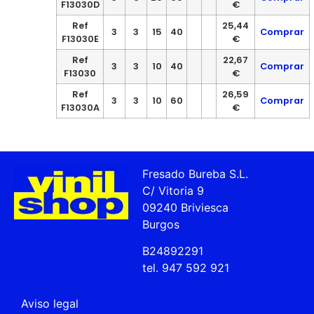
F13030D
€
Ref
25,44
3
3
15
40
Comprar
F13030E
€
Ref
22,67
3
3
10
40
Comprar
F13030
€
Ref
26,59
3
3
10
60
Comprar
F13030A
€
Fresado Bureba S.L.
C/ Vitoria 9
09240 Briviesca
Burgos
B24892291
tel. 947 592 921
Aviso legal