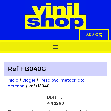
0,00
€
Ref F13040G
Inicio
/
Diager
/
Fresa pvc, metacrilato
derecha
/ Ref F13040G
D
D1
L1
L
4
4
22
60