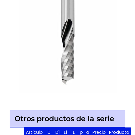
Otros productos de la serie
Artículo
D
D1
L1
L
p
a
Precio
Producto