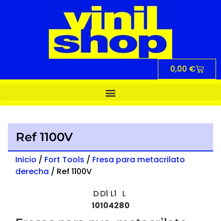
0,00
€
Ref 1100V
Inicio
/
Fort Tools
/
Fresa para metacrilato
derecha
/ Ref 1100V
D
D1
L1
L
10
10
42
80