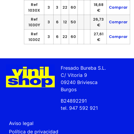
Ref
18,68
3
3
22
60
Comprar
1030X
€
Ref
26,73
3
6
12
50
Comprar
1030Y
€
Ref
27,61
3
6
22
60
Comprar
1030Z
€
Fresado Bureba S.L.
C/ Vitoria 9
09240 Briviesca
Burgos
B24892291
tel. 947 592 921
Aviso legal
Política de privacidad