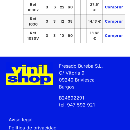
Ref
27,61
3
6
22
60
Comprar
1030Z
€
Ref
3
3
12
38
14,13 €
Comprar
1030
Ref
18,68
3
3
10
60
Comprar
1030V
€
Fresado Bureba S.L.
C/ Vitoria 9
09240 Briviesca
Burgos
B24892291
tel. 947 592 921
Aviso legal
Política de privacidad