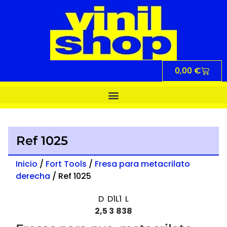
0,00
€
Ref 1025
Inicio
/
Fort Tools
/
Fresa para metacrilato
derecha
/ Ref 1025
D
D1
L1
L
2,5
3
8
38