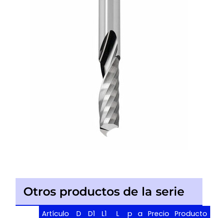
Otros productos de la serie
Artículo
D
D1
L1
L
p
a
Precio
Producto