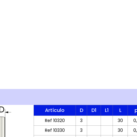
Artículo
D
D1
L1
L
Ref 10320
3
30
0
Ref 10330
3
30
0